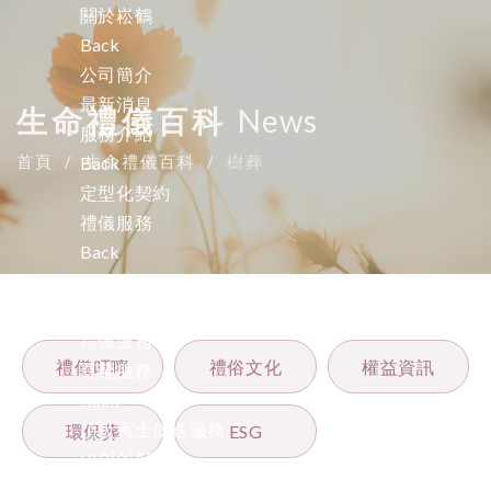
關於崧鶴
Back
公司簡介
最新消息
生命禮儀百科
News
服務介紹
首頁
生命禮儀百科
樹葬
Back
定型化契約
禮儀服務
Back
中式禮儀
西式禮儀
禮儀服務
禮儀叮嚀
禮俗文化
權益資訊
尊榮服務
Back
頂級賓士接送服務
環保葬
ESG
VIP洽談室
規劃設計