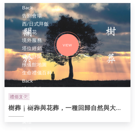
Back
告別會場
西/日式拜飯
靈前花
境外服務
VIEW
塔位經銷
雲端訃聞
殯儀館地圖
生命禮儀百科
Back
禮儀叮嚀
Back
禮俗文化
禮儀叮嚀
樹葬｜樹葬與花葬，一種回歸自然與大地
居喪期間禮儀
的不同選擇。環保葬流程、地點、費用與
奠禮
申請
豎靈