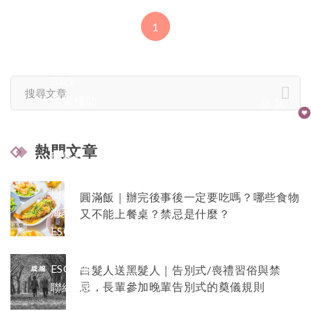
禮俗文化
Back
1
禮俗文化
權益資訊
Back
勞保補助
紙紮
遺產繼承
選購
政府規費
熱門文章
環保葬
Back
樹葬
圓滿飯｜辦完後事後一定要吃嗎？哪些食物
海葬
又不能上餐桌？禁忌是什麼？
ESG
Back
ESG專區
白髮人送黑髮人｜告別式/喪禮習俗與禁
忌，長輩參加晚輩告別式的奠儀規則
聯絡我們