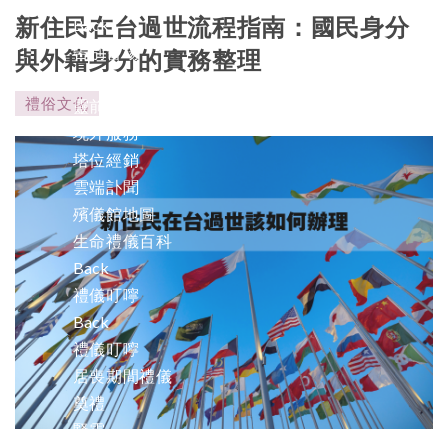
新住民在台過世流程指南：國民身分
Back
告別會場
與外籍身分的實務整理
西/日式拜飯
禮俗文化
靈前花
境外服務
塔位經銷
雲端訃聞
殯儀館地圖
生命禮儀百科
Back
禮儀叮嚀
Back
禮儀叮嚀
居喪期間禮儀
奠禮
豎靈