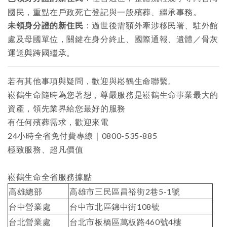
國民，重點在戶政死亡登記與一般殯葬、繼承事務。
未領身分證的新住民
：過世後需額外牽涉移民署、駐外館
處及母國單位，關鍵在身分終止、國際通報、遺體／骨灰
運送與跨國繼承。
若有其他事項與疑問，歡迎與
崧鶴生命
聯繫。
崧鶴生命隨時為您著想，尊嚴服務是崧鶴生命事業最大的
資產，領先業界給您最好的服務
有任何殯葬需求，歡迎來電
24小時全省免付費專線｜
0800-535-885
極致服務、超凡價值
崧鶴生命全省服務據點
高雄總部
高雄市三民區昌裕街2巷5-1號
台中營業處
台中市北區錦中街108號
台北營業處
台北市板橋區萬板路460號4樓