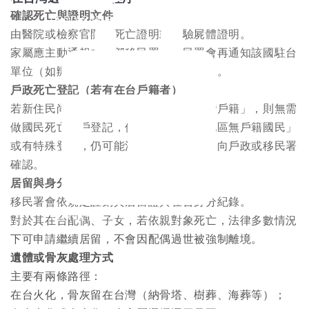
確認死亡與證明文件
0800-535-885
由醫院或檢察官開立死亡證明或相驗屍體證明。
家屬應主動通報內政部移民署，移民署會再通知該國駐台
單位（如辦事處、大使館）協助後續事宜。​
戶政死亡登記（若有在台戶籍者）
若新住民尚未取得國籍，一般「沒有台灣戶籍」，則無需
做國民死亡除戶登記，但若已具「台灣地區無戶籍國民」
或有特殊登記，仍可能涉及戶政程序，需向戶政或移民署
確認。​
居留與身分後續處理
移民署會依規定註銷其居留證與在台身分紀錄。​
百日對年
計算機
對於其在台配偶、子女，若依親對象死亡，法律多數情況
下可申請繼續居留，不會因配偶過世被強制離境。​
遺體或骨灰處理方式
主要有兩條路徑：
在台火化，骨灰留在台灣（納骨塔、樹葬、海葬等）；