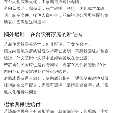
在台火化或未火化，由家屬選擇運回母國。
運回母國時，需備妥：死亡證明、護照、火化或防腐證
明、航空文件、收件人資料等，並由禮儀公司與報關行協
助安排國際運送與通關。​
國外過世、在台設有家庭的新住民
若新住民於國外過世，但其配偶、子女在台灣：
應先向當地政府或醫院取得死亡證明，再經我國駐外館處
驗證（外文須附中文譯本並經驗證或在台公證）。​
若該新住民同時也是台灣國民，則需在文件驗證後 30 日
內回台到戶政辦理死亡登記與除戶。​
遺體或骨灰運台部分，依內政部指引，通常要由當地禮儀
社與航空公司配合，家屬可選擇「遺體直運台灣」或「當
地火化後骨灰回台」。​
繼承與保險給付
若該新住民在台有參加勞保、就業保險等，其配偶、子女