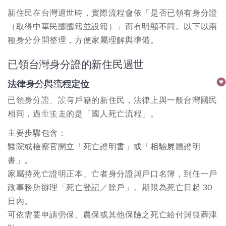
禮俗文化
新住民在台灣過世時，實際流程會依「是否已領有身分證
Back
（取得中華民國國籍並設籍）」而有明顯不同。以下以兩
禮俗文化
種身分分開整理，方便家屬理解與準備。
權益資訊
Back
已領台灣身分證的新住民過世
勞保補助
紙紮
法律身分與流程定位
遺產繼承
選購
已領身分證、設有戶籍的新住民，法律上與一般台灣國民
政府規費
相同，過世後走的是「國人死亡流程」。​
環保葬
Back
主要步驟包含：
樹葬
醫院或檢察官開立「死亡證明書」或「相驗屍體證明
海葬
書」。​
ESG
家屬持死亡證明正本、亡者身分證與戶口名簿，到任一戶
Back
政事務所辦理「死亡登記／除戶」。期限為死亡日起 30
ESG專區
日內。​
聯絡我們
可依需要申請勞保、農保或其他保險之死亡給付與喪葬津