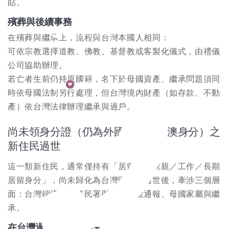
貼。
百日對年計算機
殯葬與後續事務
0800-535-885
在殯葬與繼承上，流程與台灣本國人相同：
可依宗教選擇道教、佛教、基督教或客製化儀式，由禮儀
公司協助辦理。
若亡者生前仍持原國籍，名下於母國資產、繼承問題須同
希望傳承
時依母國法制另行處理，但台灣境內財產（如存款、不動
產）依台灣法律辦理繼承與過戶。
尚未領身分證（仍為外國籍／陸港澳身分）之
新住民過世
這一類新住民，通常僅持有「居留證、依親／工作／長期
居留身分」，尚未歸化為台灣國民。過世後，牽涉三個層
面：台灣端流程、移民署與駐外單位通報、母國家屬與繼
承。
在台灣過世的基本程序