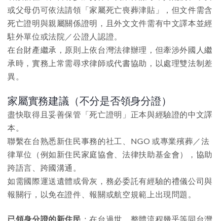
或父母仍可依法請領「家屬死亡喪葬津貼」，但文件需含
死亡證明與親屬關係證明，且外文文件需有中文譯本並經
駐外單位或法院／公證人認證。​
在台財產繼承，原則上依台灣法律辦理，但牽涉外國人繼
承時，實務上常需尋求律師或代書協助，以處理雙法制差
異。​
家屬實務建議（不分是否領身分證）
盡快取得且妥善保管「死亡證明」正本與經驗證的中文譯
本。
聯繫在台熟悉新住民事務的社工、NGO 或專業殯葬／法
律單位（例如新住民家庭協會、法律扶助基金會），協助
跨語言、跨國溝通。​
如需國際運送遺體或骨灰，務必委託有經驗的禮儀公司與
報關行，以免在證件、報關或航空規範上出現問題。​
已領身分證的新住民
：在台過世，整體流程幾乎等同台灣