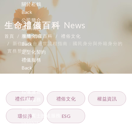
關於崧鶴
Back
公司簡介
生命禮儀百科
News
最新消息
服務介紹
首頁
生命禮儀百科
禮俗文化
新住民在台過世流程指南：國民身分與外籍身分的
Back
實務整理
定型化契約
禮儀服務
Back
中式禮儀
西式禮儀
禮儀服務
禮儀叮嚀
禮俗文化
權益資訊
尊榮服務
Back
頂級賓士接送服務
環保葬
ESG
VIP洽談室
規劃設計