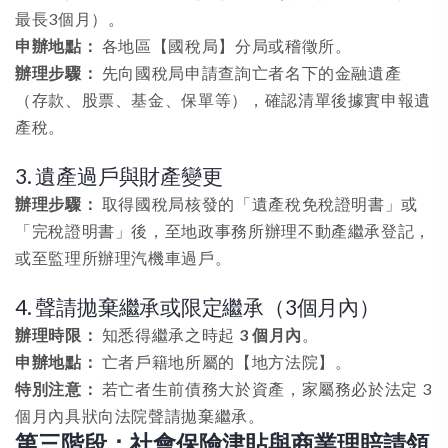
最長3個月）。
申辦地點：
各地區【國稅局】分局或稽徵所。
辦理步驟：
先向國稅局申請查詢亡者名下的金融遺產
（存款、股票、基金、保單等），確認清單後據實申報遺
產稅。
3. 遺產過戶與財產變更
辦理步驟：
取得國稅局核發的「遺產稅免稅證明書」或
「完稅證明書」後，至地政事務所辦理不動產繼承登記，
或至監理所辦理汽機車過戶。
4. 聲請拋棄繼承或限定繼承（3個月內）
辦理時限：
知悉得繼承之時起
3 個月內
。
申辦地點：
亡者戶籍地所屬的【地方法院】。
特別注意：
若亡者生前債務大於資產，家屬務必於法定 3
個月內具狀向法院聲請拋棄繼承。
第三階段：社會保險津貼與商業理賠請領