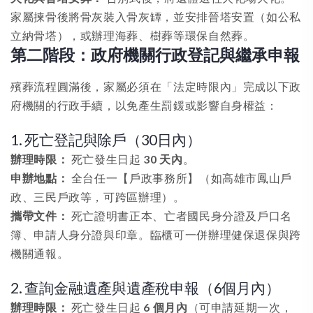
家屬揀骨後將骨灰裝入骨灰罈，並安排晉塔安置（如公私
立納骨塔），或辦理海葬、樹葬等環保自然葬。
第二階段：政府機關行政登記與繼承申報
殯葬流程圓滿後，家屬必須在「法定時限內」完成以下政
府機關的行政手續，以免產生罰鍰或影響自身權益：
1. 死亡登記與除戶（30日內）
辦理時限：
死亡發生日起
30 天內
。
申辦地點：
全台任一【戶政事務所】（如高雄市鳳山戶
政、三民戶政等，可跨區辦理）。
攜帶文件：
死亡證明書正本、亡者國民身分證及戶口名
簿、申請人身分證與印章。臨櫃可一併辦理健保退保與跨
機關通報。
2. 查詢金融遺產與遺產稅申報（6個月內）
辦理時限：
死亡發生日起
6 個月內
（可申請延期一次，