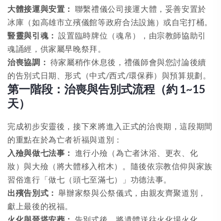
大體接運與安置：
聯繫禮儀公司接運大體，妥善安置於
冰庫（如高雄市立殯儀館等政府合法設施）或自宅打桶。
豎靈與引魂：
設置臨時牌位（魂帛），由宗教師協助引
魂誦經，供家屬早晚祭拜。
治喪協調：
待家屬稍作休息後，禮儀師會與您討論後續
的告別式日期、形式（中式/西式/環保葬）與預算規劃。
第一階段：治喪與告別式流程（約 1~15
天）
完成初步安靈後，接下來將進入正式的治喪期，這段期間
的重點在於為亡者祈福與道別：
入殮與做七法事：
進行小殮（為亡者沐浴、更衣、化
妝）與大殮（將大體移入棺木）。隨後依宗教信仰與家族
習俗進行「做七（頭七至滿七）」功德法事。
出殯告別式：
舉辦家祭與公祭儀式，由親友齊聚道別，
獻上最後的祝福。
火化與晉塔安葬：
告別式後，將遺體送往火化場火化。