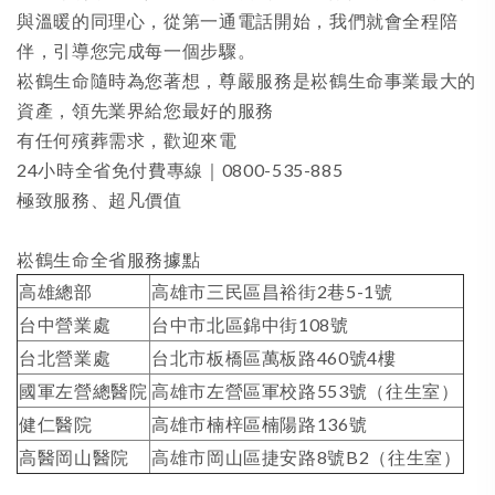
與溫暖的同理心，從第一通電話開始，我們就會全程陪
伴，引導您完成每一個步驟。
崧鶴生命隨時為您著想，尊嚴服務是崧鶴生命事業最大的
資產，領先業界給您最好的服務
有任何殯葬需求，歡迎來電
24小時全省免付費專線｜
0800-535-885
極致服務、超凡價值
崧鶴生命全省服務據點
高雄總部
高雄市三民區昌裕街2巷5-1號
台中營業處
台中市北區錦中街108號
台北營業處
台北市板橋區萬板路460號4樓
國軍左營總醫院
高雄市左營區軍校路553號（往生室）
健仁醫院
高雄市楠梓區楠陽路136號
高醫岡山醫院
高雄市岡山區捷安路8號B2（往生室）