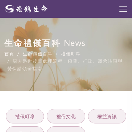
生命禮儀百科
News
首頁
生命禮儀百科
禮儀叮嚀
親人過世後事處理流程：殯葬、行政、繼承時限與
勞保請領全指南
禮儀叮嚀
禮俗文化
權益資訊