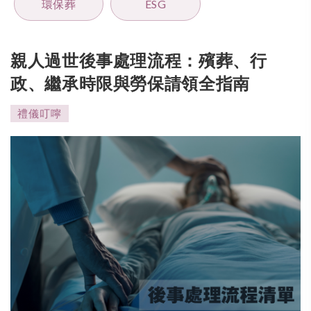
環保葬
ESG
親人過世後事處理流程：殯葬、行
政、繼承時限與勞保請領全指南
禮儀叮嚀