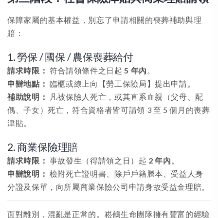
保障家屬的基本權益，別忘了申請相關的喪葬補助與理
賠：
1. 勞保 / 國保 / 農保喪葬給付
請求時限：
符合請領條件之日起
5 年內
。
申辦地點：
臨櫃或線上向【勞工保險局】提出申請。
補助說明：
凡被保險人死亡，或其直系血親（父母、配
偶、子女）死亡，符合資格者皆可請領 3 至 5 個月的喪葬
津貼。
2. 商業保險理賠
請求時限：
事故發生（得請領之日）起
2 年內
。
申辦說明：
檢附死亡證明書、除戶戶籍謄本、受益人身
分證及保單，向所屬商業保險公司申請身故受益金理賠。
面對離別，混亂是正常的。崧鶴生命團隊擁有豐富的經驗