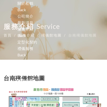
關於崧鶴
Back
公司簡介
最新消息
服務介紹
Service
服務介紹
首頁
服務介紹
殯儀館地圖
台南殯儀館地圖
Back
定型化契約
禮儀服務
Back
中式禮儀
西式禮儀
禮儀服務
台南殯儀館地圖
尊榮服務
Back
頂級賓士接送服務
VIP洽談室
規劃設計