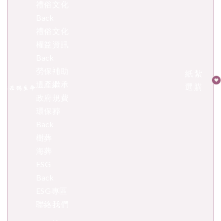
禮俗文化
Back
禮俗文化
權益資訊
Back
勞保補助
紙紮
遺產繼承
選購
政府規費
環保葬
Back
樹葬
海葬
ESG
Back
ESG專區
聯絡我們