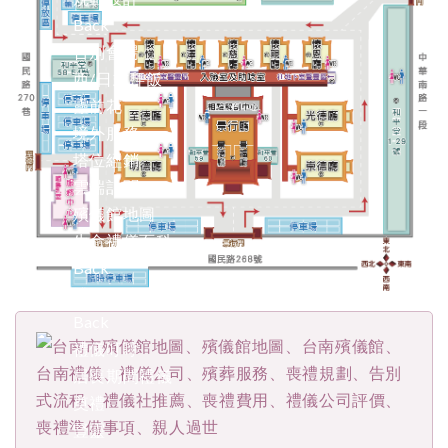
Back
告別會場
西/日式拜飯
靈前花
境外服務
塔位經銷
雲端訃聞
殯儀館地圖
生命禮儀百科
Back
禮儀叮嚀
Back
禮儀叮嚀
居喪期間禮儀
奠禮
豎靈