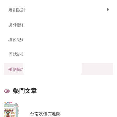
0800-535-885
規劃設計
境外服務
塔位經銷
雲端訃聞
殯儀館地圖
百日對年
計算機
熱門文章
台南殯儀館地圖