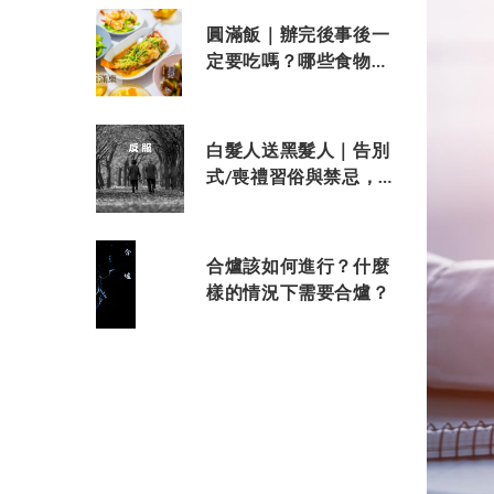
圓滿飯｜辦完後事後一
定要吃嗎？哪些食物又
不能上餐桌？禁忌是什
麼？
白髮人送黑髮人｜告別
式/喪禮習俗與禁忌，
長輩參加晚輩告別式的
奠儀規則
合爐該如何進行？什麼
樣的情況下需要合爐？