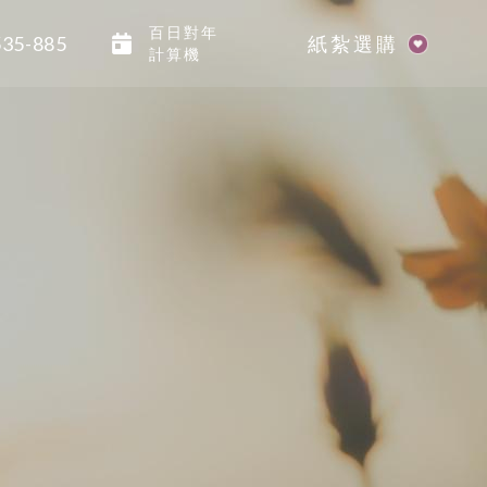
百日對年
535-885
紙紮選購
計算機