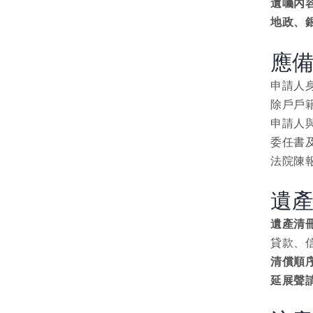
遺囑內
地政、
應
申請人
除戶戶
申請人
委任書
法院陳
遺
遺產清
貸款、
清償順
延展聲