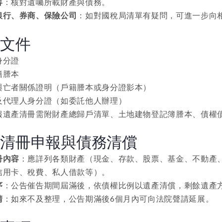
容
：核對遺囑所載財產與債務。
銀行、券商、保險公司
：如對國稅局清單有疑問，可進一步向
備文件
身分證
籍謄本
與亡者關係證明（戶籍謄本或身分證影本）
及代理人身分證（如委託他人辦理）
報遺產清冊需附財產總歸戶清單、土地建物登記簿謄本、債權
產清冊申報與債務清償
冊內容
：應詳列各類財產（現金、存款、股票、基金、不動產
信用卡、稅費、私人借款等）。
序
：公告催告期間屆滿後，依債權比例以遺產清償，剩餘遺產
請
：如來不及整理，公告期滿後6個月內可向法院聲請延展。