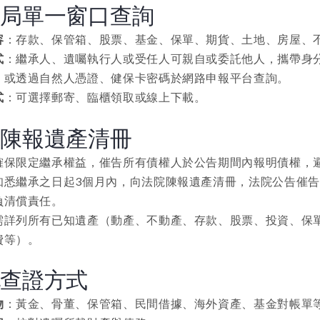
稅局單一窗口查詢
容
：存款、保管箱、股票、基金、保單、期貨、土地、房屋、
式
：繼承人、遺囑執行人或受任人可親自或委託他人，攜帶身
，或透過自然人憑證、健保卡密碼於網路申報平台查詢。
式
：可選擇郵寄、臨櫃領取或線上下載。
院陳報遺產清冊
確保限定繼承權益，催告所有債權人於公告期間內報明債權，
知悉繼承之日起3個月內，向法院陳報遺產清冊，法院公告催
負清償責任。
需詳列所有已知遺產（動產、不動產、存款、股票、投資、保
費等）。
他查證方式
物
：黃金、骨董、保管箱、民間借據、海外資產、基金對帳單