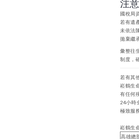
注
國稅局
若有遺
未依法
拋棄繼
彙整往
制度，
若有其
崧鶴生
有任何
24小
極致服
崧鶴生
高雄總