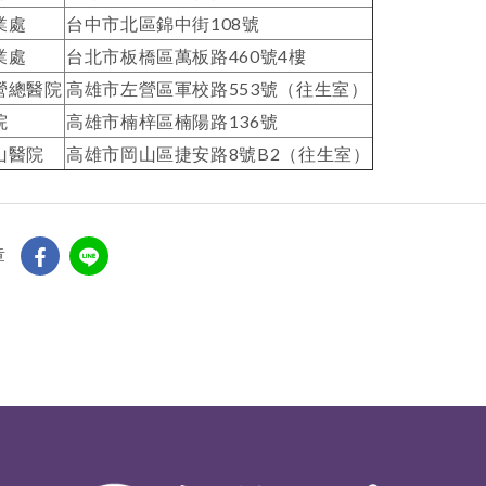
業處
台中市北區錦中街108號
業處
台北市板橋區萬板路460號4樓
營總醫院
高雄市左營區軍校路553號（往生室）
院
高雄市楠梓區楠陽路136號
山醫院
高雄市岡山區捷安路8號B2（往生室）
章