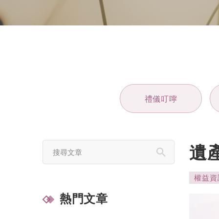
禮儀叮嚀
遺
權益資
熱門文章