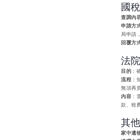
國
查調內
申請方
局申請
回覆方
法
目的
：
流程
：
無須再
內容
：
款、稅
其
家中遺