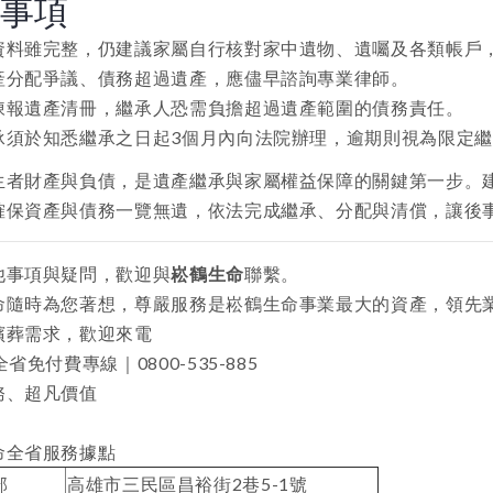
意事項
資料雖完整，仍建議家屬自行核對家中遺物、遺囑及各類帳戶
產分配爭議、債務超過遺產，應儘早諮詢專業律師。
陳報遺產清冊，繼承人恐需負擔超過遺產範圍的債務責任。
承須於知悉繼承之日起3個月內向法院辦理，逾期則視為限定
生者財產與負債，是遺產繼承與家屬權益保障的關鍵第一步。
確保資產與債務一覽無遺，依法完成繼承、分配與清償，讓後
他事項與疑問，歡迎與
崧鶴生命
聯繫。
命隨時為您著想，尊嚴服務是崧鶴生命事業最大的資產，領先
殯葬需求，歡迎來電
時全省免付費專線｜
0800-535-885
務、超凡價值
命全省服務據點
部
高雄市三民區昌裕街2巷5-1號