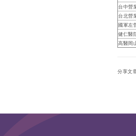
台中營
台北營
國軍左
健仁醫
高醫岡
分享文